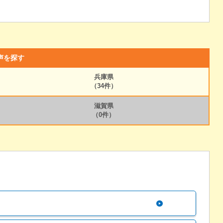
声を探す
兵庫県
（34件）
滋賀県
（0件）