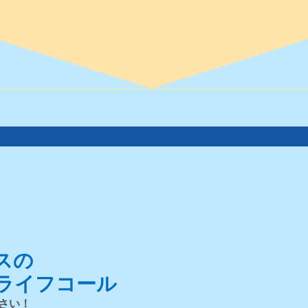
。
スの
ライフコール
さい！