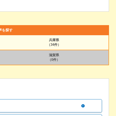
声を探す
兵庫県
（34件）
滋賀県
（0件）