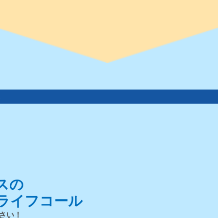
。
スの
ライフコール
さい！