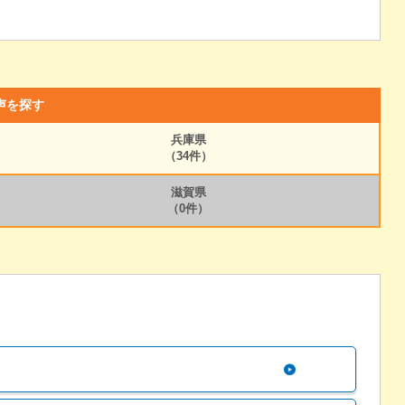
声を探す
兵庫県
（34件）
滋賀県
（0件）