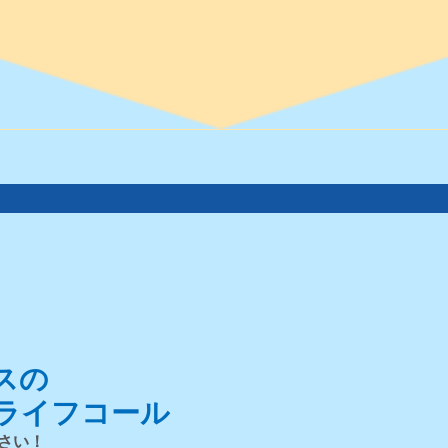
。
スの
ライフコール
さい！