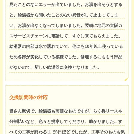
見たことのないエラーが出ていました。お湯を出そうとする
と、給湯器から聞いたことのない異音がして止まってしま
い、お湯が出なくなってしまいました。翌朝に地元の大阪ガ
スサービスチェーンに電話して、すぐに来てもらえました。
給湯器の内部は水で濡れていて、他にも10年以上使っている
ため各部が劣化している模様でした。修理するにももう部品
がないので、新しい給湯器に交換となりました。
交換訪問時の対応
皆さん親切で、給湯器も高価なものですが、らく得リースや
分割払いなど、色々と提案してくださり、助かりました。す
べての工事が終わるまで3日ほどでしたが、工事そのものも気