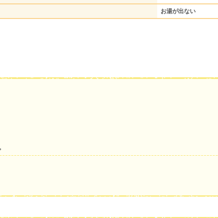
お湯が出ない
。