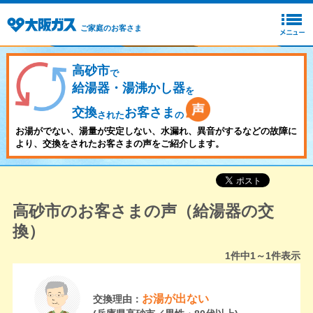
ご家庭のお客さま
高砂市
で
給湯器・湯沸かし器
を
交換
お客さま
された
の
お湯がでない、湯量が安定しない、水漏れ、異音がするなどの故障に
より、交換をされたお客さまの声をご紹介します。
高砂市のお客さまの声（給湯器の交
換）
1
件中
1～1
件表示
お湯が出ない
交換理由：