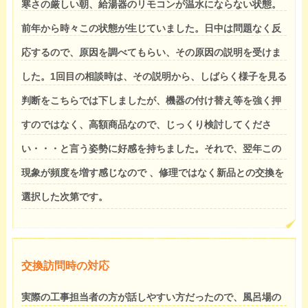
寒さの厳しい朝、給湯器のリモコンが温水にならない状態。
前年から時々この状態が生じていました。日中は問題なく反
応するので、原因を調べてもらい、その原因の説明を受けま
した。1回目の相談時は、その説明から、しばらく様子を見る
判断をこちらでは下しましたが、機器の付け替え等を強く押
すのではなく、高額商品なので、じっくり検討してくださ
い・・・と言う姿勢に好感を持ちました。それで、翌年この
現象が頻度を増す感じなので 、修理ではなく新品との交換を
選択した次第です。
交換訪問時の対応
実際の工事担当者の方が話しやすい方だったので、風呂場の