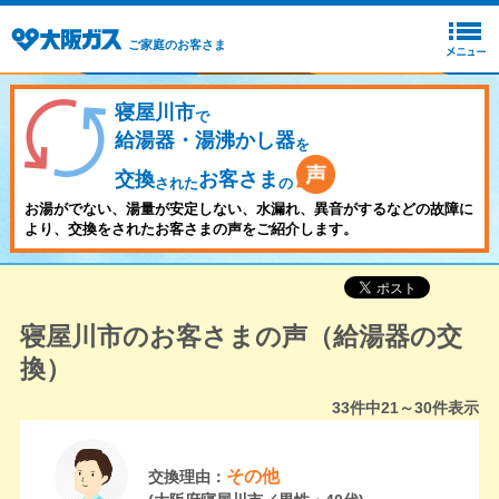
ご家庭のお客さま
寝屋川市
で
給湯器・湯沸かし器
を
交換
お客さま
された
の
お湯がでない、湯量が安定しない、水漏れ、異音がするなどの故障に
より、交換をされたお客さまの声をご紹介します。
寝屋川市のお客さまの声（給湯器の交
換）
33
件中
21～30
件表示
その他
交換理由：