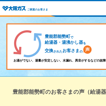
ご家庭のお客さま
豊能郡能勢町
で
給湯器・湯沸かし器
を
交換
お客さま
された
の
お湯がでない、湯量が安定しない、水漏れ、異音がするなどの故障
豊能郡能勢町のお客さまの声（給湯