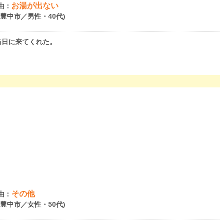
お湯が出ない
由：
府豊中市／男性・40代)
当日に来てくれた。
その他
由：
府豊中市／女性・50代)