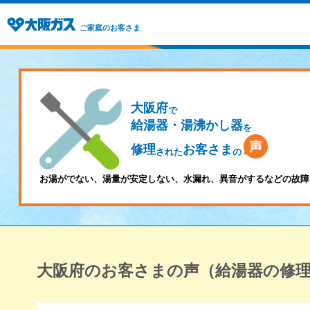
ご家庭のお客さま
大阪府
で
給湯器・湯沸かし器
を
修理
お客さま
された
の
お湯がでない、湯量が安定しない、水漏れ、異音がするなどの故障
大阪府のお客さまの声（給湯器の修