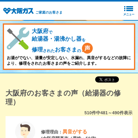
ご家庭のお客さま
大阪府
で
給湯器・湯沸かし器
を
修理
お客さま
された
の
お湯がでない、湯量が安定しない、水漏れ、異音がするなどの故障に
より、修理をされたお客さまの声をご紹介します。
大阪府のお客さまの声（給湯器の修
理）
510
件中
481～490
件表示
異音がする
修理理由：