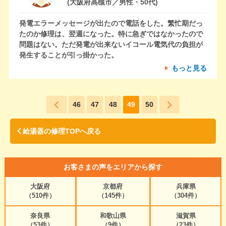
(大阪府高槻市／男性・50代)
発電エラーメッセージが出たので電話をした。繁忙期だっ
たのか修理は、翌週になった。特に急ぎではなかったので
問題はない。ただ発電が出来ないイコール電気代の負担が
発生することが引っ掛かった。
もっと見る
46
47
48
49
50
給湯器の修理TOPへ戻る
お客さまの声をエリアから探す
大阪府
京都府
兵庫県
（510件）
（145件）
（304件）
奈良県
和歌山県
滋賀県
（53件）
（9件）
（23件）