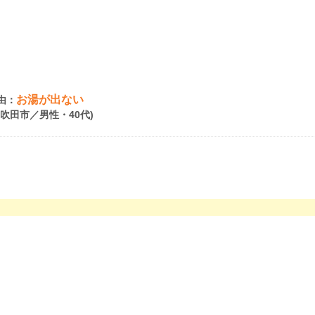
お湯が出ない
由：
府吹田市／男性・40代)