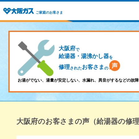
ご家庭のお客さま
大阪府
で
給湯器・湯沸かし器
を
修理
お客さま
された
の
お湯がでない、湯量が安定しない、水漏れ、異音がするなどの故障
大阪府のお客さまの声（給湯器の修