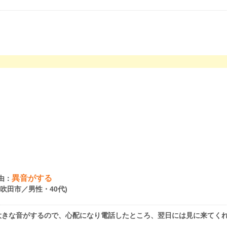
異音がする
由：
府吹田市／男性・40代)
大きな音がするので、心配になり電話したところ、翌日には見に来てく