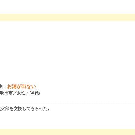
お湯が出ない
由：
府吹田市／女性・60代)
点火部を交換してもらった。