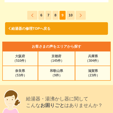
6
7
8
9
10
給湯器の修理TOPへ戻る
お客さまの声をエリアから探す
大阪府
京都府
兵庫県
（510件）
（145件）
（304件）
奈良県
和歌山県
滋賀県
（53件）
（9件）
（23件）
給湯器・湯沸かし器に関して
こんな
お困りごと
はありませんか？