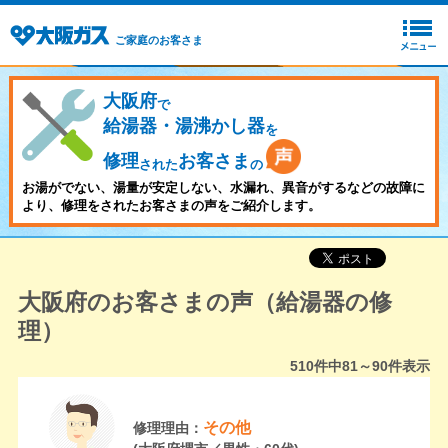
ご家庭のお客さま
大阪府
で
給湯器・湯沸かし器
を
修理
お客さま
された
の
お湯がでない、湯量が安定しない、水漏れ、異音がするなどの故障に
より、修理をされたお客さまの声をご紹介します。
大阪府のお客さまの声（給湯器の修
理）
510
件中
81～90
件表示
その他
修理理由：