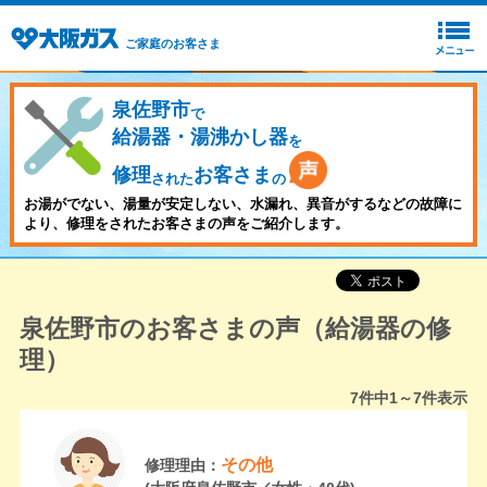
ご家庭のお客さま
泉佐野市
で
給湯器・湯沸かし器
を
修理
お客さま
された
の
お湯がでない、湯量が安定しない、水漏れ、異音がするなどの故障に
より、修理をされたお客さまの声をご紹介します。
泉佐野市のお客さまの声（給湯器の修
理）
7
件中
1～7
件表示
その他
修理理由：