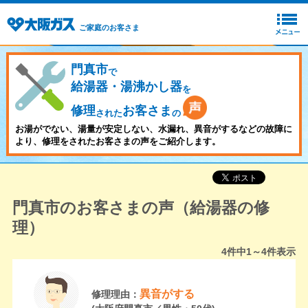
ご家庭のお客さま
門真市
で
給湯器・湯沸かし器
を
修理
お客さま
された
の
お湯がでない、湯量が安定しない、水漏れ、異音がするなどの故障に
より、修理をされたお客さまの声をご紹介します。
門真市のお客さまの声（給湯器の修
理）
4
件中
1～4
件表示
異音がする
修理理由：