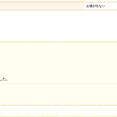
お湯が出ない
した。