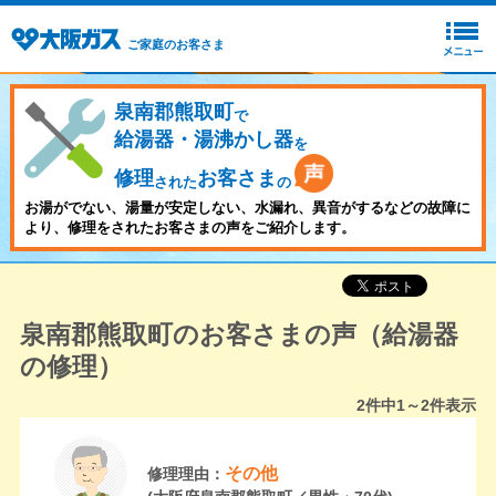
ご家庭のお客さま
泉南郡熊取町
で
給湯器・湯沸かし器
を
修理
お客さま
された
の
お湯がでない、湯量が安定しない、水漏れ、異音がするなどの故障に
より、修理をされたお客さまの声をご紹介します。
泉南郡熊取町のお客さまの声（給湯器
の修理）
2
件中
1～2
件表示
その他
修理理由：