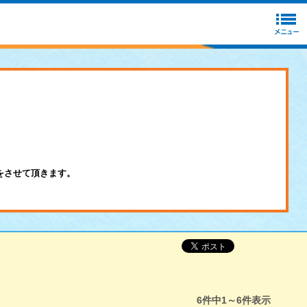
をさせて頂きます。
6
件中
1～6
件表示