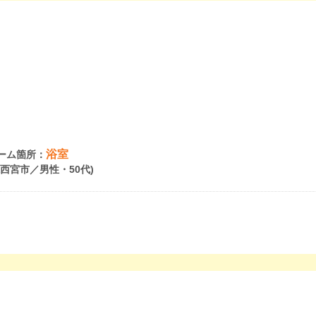
浴室
ーム箇所：
県西宮市／男性・50代)