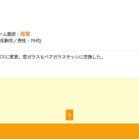
浴室
ーム箇所：
県生駒市／男性・70代)
バスに変更。窓ガラスもペアガラスサッシに交換した。
1