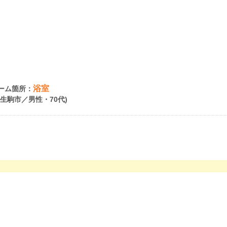
浴室
ーム箇所：
県生駒市／男性・70代)