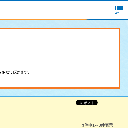
をさせて頂きます。
3
件中
1～3
件表示