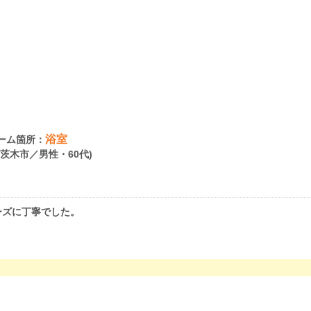
浴室
ーム箇所：
府茨木市／男性・60代)
ーズに丁寧でした。