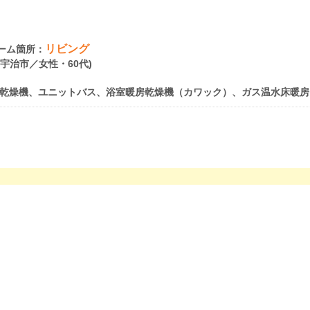
リビング
ーム箇所：
府宇治市／女性・60代)
乾燥機、ユニットバス、浴室暖房乾燥機（カワック）、ガス温水床暖房