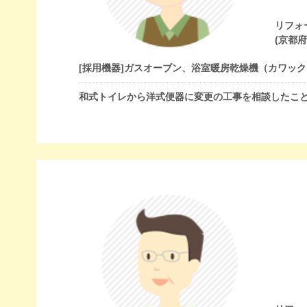
リフォ
(京都
[採用機器]
ガスオーブン、浴室暖房乾燥機（カワック
和式トイレから洋式便器に変更の工事を相談したこ