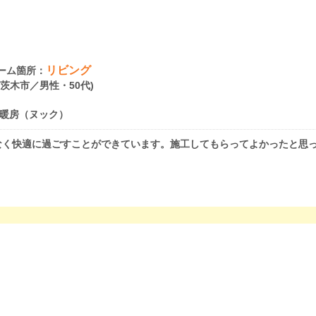
リビング
ーム箇所：
府茨木市／男性・50代)
暖房（ヌック）
なく快適に過ごすことができています。施工してもらってよかったと思
。