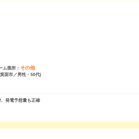
その他
ーム箇所：
府箕面市／男性・50代)
瞭、発電予想量も正確