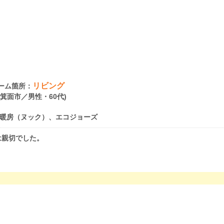
リビング
ーム箇所：
府箕面市／男性・60代)
暖房（ヌック）、エコジョーズ
は親切でした。