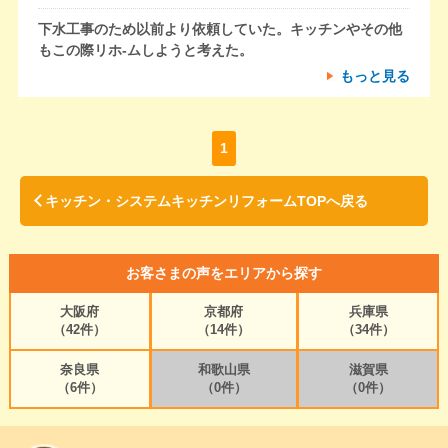
下水工事のため以前より依頼していた。キッチンやその他
もこの際リホ-ムしようと考えた。
もっと見る
1
キッチン・システムキッチンリフォームTOPへ戻る
お客さまの声をエリアから探す
大阪府
京都府
兵庫県
（42件）
（14件）
（34件）
奈良県
和歌山県
滋賀県
（6件）
（0件）
（0件）