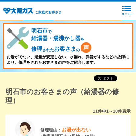
ご家庭のお客さま
明石市
で
給湯器・湯沸かし器
を
修理
お客さま
された
の
お湯がでない、湯量が安定しない、水漏れ、異音がするなどの故障に
より、修理をされたお客さまの声をご紹介します。
明石市のお客さまの声（給湯器の修
理）
11
件中
1～10
件表示
お湯が出ない
修理理由：