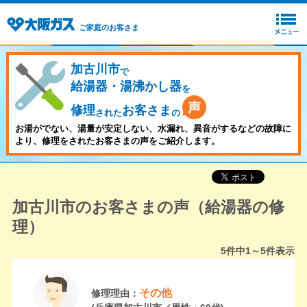
ご家庭のお客さま
加古川市
で
給湯器・湯沸かし器
を
修理
お客さま
された
の
お湯がでない、湯量が安定しない、水漏れ、異音がするなどの故障に
より、修理をされたお客さまの声をご紹介します。
加古川市のお客さまの声（給湯器の修
理）
5
件中
1～5
件表示
その他
修理理由：