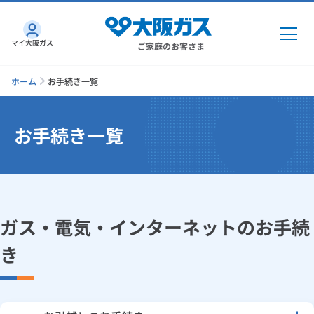
マイ大阪ガス
ご家庭のお客さま
ホーム
お手続き一覧
お手続き一覧
ガス・電気
ガス・電気
トップ
インターネット
ガス
ガス・電気・インターネットのお手続
インターネット
トップ
機器・修理
き
電気
ガス
トップ
さすガねっとのメリット
機器・修理
トップ
くらしのサービス
GAS得プラン
電気
トップ
料金プラン
機器
くらしのサービス
トップ