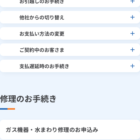
お手続き・サポート
お引越しのお手続き
まとめプラン紹介
一般料金
「大阪ガスの電気」が選ばれる理由
工事・開通までの流れ
修理
キッチン
使用開始
ガスと電気の
の申込
リフォーム・リノベーション
他社からの切り替え
お手続き一覧
カンタン
ショールーム
Daigasコラム
「大阪ガスの都市ガス」への切り替えについて
電気料金メニュー
使用中止
ガスと電気の
の申込
お引越し
ナビ
通信速度測定
定額サービス
バス・洗面
故障診断
ガスコンロ
大阪ガスの電気への切り替え
安心・安全
リフォーム・リノベーション
トップ
お支払い方法の変更
お客さまサポート
お引越しの際に必要なお手続きをご案内！
（ネット申込み）
お手続きから使用開始までの流れ
クレジットカード払いのお申込み
総合TOP
業務用・産業用のお客さま
企業情報
手続きスタート
リビング・空調
エラーコード診断
らく得リース
ガス炊飯器
ガス給湯器
便利・おトク
住ミカタ・リフォーム
住ミカタ・サービス
ご契約中のお客さま
電力会社切り替えまでの流れ
お問い合わせ
まとめプラン紹介
機器・修理お申込み
ネット申込み
太陽光発電余剰電力買取サービス
GAS得プランのお申込み
発電・省エネ
取扱説明書を探す
らく得保証
ガスオーブン
ガス温水浴室暖房乾燥機
ガスファンヒーター
支払遅延時のお手続き
リノベーション「マイリノ」
ホームセキュリティ
スマイLINK
簡単プラン診断
大阪ガスの都市ガスへの切り替え
5:30～翌日4:30（日曜は翌日2:00まで）
「カワック・ミストカワック」
ネット申込み
（ネット申込み）
ネット申込みの流れ
ガス・電気・インターネットの
お引越しの手続き
ガス供給再開のお手続き
インターネットのお申込み
警報器・消火器
お近くのガスのお店
ほっ得定額
レンジフード
ガス温水床暖房「ヌック」
エネファーム
みるぴこ
FitDish
使用開始の
お申込み
乾太くん
「大阪ガスの都市ガス」への切り替えについて
郵送でのお申込み
（ネット申込み）
7:00～翌日2:00（日曜・祝日は22:00まで）
郵送でのお申込み
修理のお手続き
食器洗い乾燥機
取替用ガスコンセント
太陽光発電
ぴこぴこ・スマぴこ・けむぴこ
めちゃとクーポン
3:30～翌日2:00
5:30～翌日4:30（日曜は翌日2:00まで）
※5/1、12/29～1/4は日曜・祝日扱いとなります。
オール電化やプロパンガスから
※2026年10月からは、ガス再開にかかる手数料として3,300円（税込）を請
郵送での申込みの流れ
工事・開通までの流れ
都市ガスへの切り替え
求できるものとします。
ガスコード
蓄電池
消火器
プリゼロ
（ご相談・お問い合わせ）
※当日訪問の受付は､17時(土日祝・5/1・12/29～1/4は15時)お申込み完了分
カード会社へのお申込み
までです。
ガス機器・水まわり修理のお申込み
ガス・電気の使用開始の
ガス栓の増設 プラスライン
スマイルーフ
関西おでかけ納税
お申込み