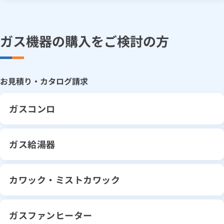
口座振替のお申込み
大阪ガスのインターネット
5:30～翌日4:30（日曜は翌日2:00まで）
ルームエアコン
エコキュート
「さすガねっと」への切り替え
ハウスクリーニング
ネット申込み
お手続きの流れ
工事・開通までの流れ
ガス機器の購入をご検討の方
5:30～翌日4:30
ネット申込みの流れ
ガス・電気の使用中止の
お申込み
郵送でのお申込み
お見積り・カタログ請求
5:30～翌日4:30（日曜は翌日2:00まで）
3:30～翌日2:00
お手続きの流れ
郵送での申込みの流れ
ガスコンロ
払込書（特定払込票）のお申込み
大阪ガスのインターネット
「さすガねっと」のお申込み
窓口でのお支払い
ガス給湯器
工事・開通までの流れ
スマートフォンアプリでのお支払い
カワック・ミストカワック
ガスファンヒーター