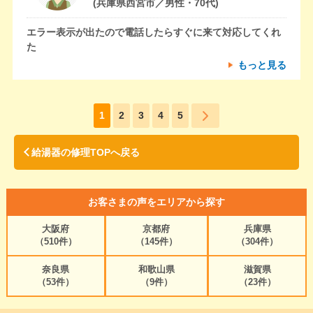
(兵庫県西宮市／男性・70代)
エラー表示が出たので電話したらすぐに来て対応してくれ
た
もっと見る
1
2
3
4
5
給湯器の修理TOPへ戻る
お客さまの声をエリアから探す
大阪府
京都府
兵庫県
（510件）
（145件）
（304件）
奈良県
和歌山県
滋賀県
（53件）
（9件）
（23件）