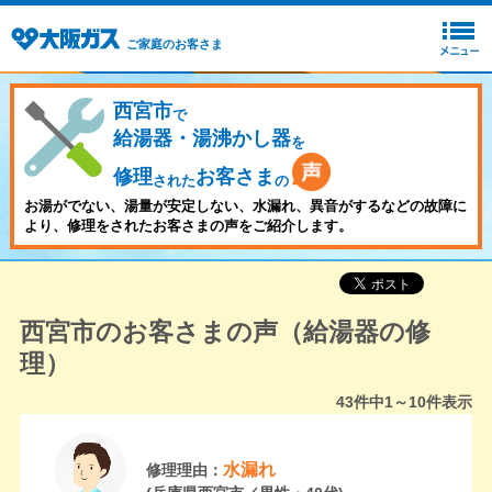
ご家庭のお客さま
西宮市
で
給湯器・湯沸かし器
を
修理
お客さま
された
の
お湯がでない、湯量が安定しない、水漏れ、異音がするなどの故障に
より、修理をされたお客さまの声をご紹介します。
西宮市のお客さまの声（給湯器の修
理）
43
件中
1～10
件表示
水漏れ
修理理由：