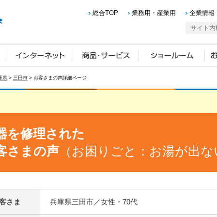
総合TOP
業務用・産業用
企業情報
庫県
>
三田市
> お客さまの声詳細ページ
器を修理された
客さまの声
（お困りごと：お湯が出な
客さま
兵庫県三田市／女性・70代