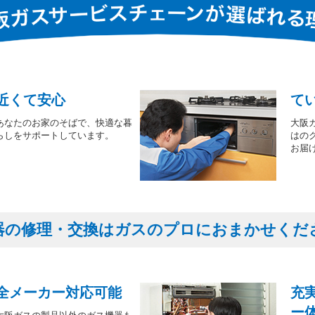
近くて安心
て
あなたのお家のそばで、快適な暮
大阪
らしをサポートしています。
はの
お届
器の修理・交換はガスのプロにおまかせくだ
全メーカー対応可能
充
ー