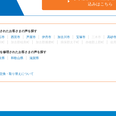
込みはこちら
されたお客さまの声を探す
石市
西宮市
芦屋市
伊丹市
加古川市
宝塚市
三木市
高砂
川町
加古郡稲美町
加古郡播磨町
揖保郡太子町
赤穂郡上郡町
佐
を修理されたお客さまの声を探す
良県
和歌山県
滋賀県
交換・取り替えについて