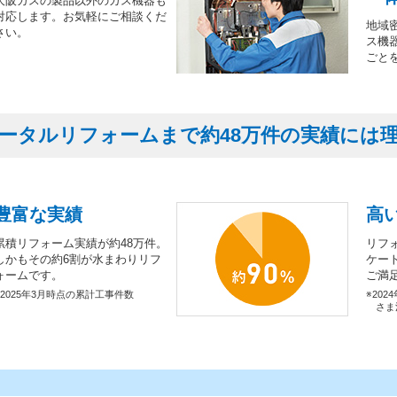
大阪ガスの製品以外のガス機器も
対応します。お気軽にご相談くだ
地域
さい。
ス機
ごと
ータルリフォームまで約48万件の実績には
豊富な実績
高
累積リフォーム実績が約48万件。
リフ
しかもその約6割が水まわりリフ
ケー
ォームです。
ご満
※2025年3月時点の累計工事件数
※202
さま