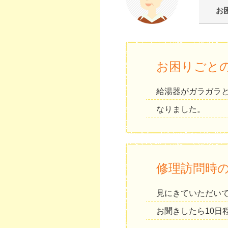
お
お困りごと
給湯器がガラガラ
なりました。
修理訪問時
見にきていただい
お聞きしたら10日