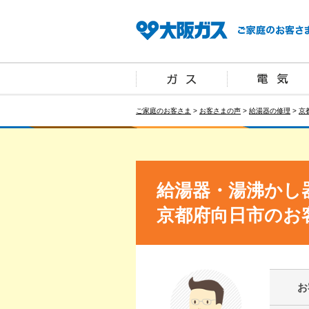
ご家庭のお客さま
>
お客さまの声
>
給湯器の修理
>
京
給湯器・湯沸かし
京都府向日市のお
お