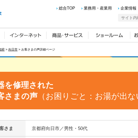
総合TOP
業務用・産業用
企業情報
都府
>
向日市
> お客さまの声詳細ページ
器を修理された
客さまの声
（お困りごと：お湯が出な
客さま
京都府向日市／男性・50代