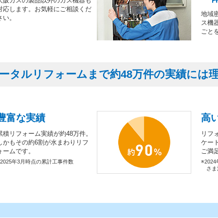
大阪ガスの製品以外のガス機器も
対応します。お気軽にご相談くだ
地域
さい。
ス機
ごと
ータルリフォームまで約48万件の実績には
豊富な実績
高
累積リフォーム実績が約48万件。
リフ
しかもその約6割が水まわりリフ
ケー
ォームです。
ご満
※2025年3月時点の累計工事件数
※202
さま