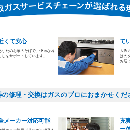
近くて安心
て
あなたのお家のそばで、快適な暮
大阪
らしをサポートしています。
はの
お届
器の修理・交換はガスのプロにおまかせくだ
全メーカー対応可能
充
ー