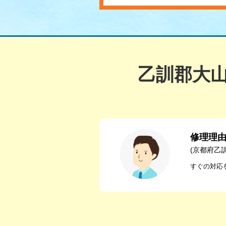
乙訓郡大
修理理
(京都府乙
すぐの対応