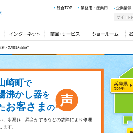
総合TOP
業務用・産業用
企業情報
都府
> 乙訓郡大山崎町
山崎町
で
兵庫県
(304件)
湯沸かし器
を
お客さま
た
の
い、水漏れ、異音がするなどの故障により修理
します。