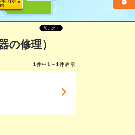
和歌山県
9件)
器の修理）
1
件中
1～1
件表示