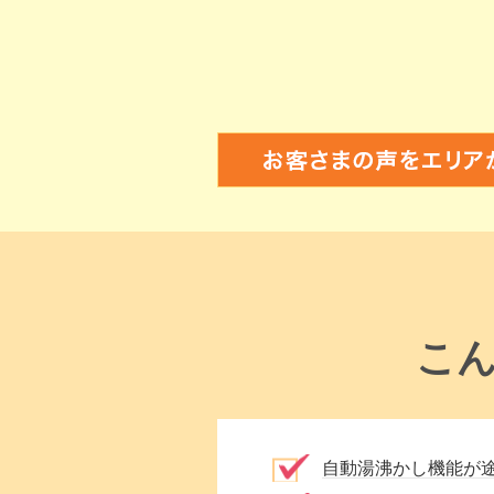
こ
自動湯沸かし機能が