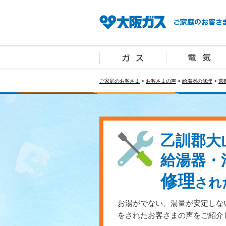
ご家庭のお客さま
>
お客さまの声
>
給湯器の修理
>
京
乙訓郡大
給湯器・
修理
され
お湯がでない、湯量が安定しな
をされたお客さまの声をご紹介