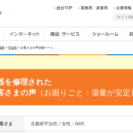
総合TOP
業務用・産業用
企業情報
都府
>
宇治市
> お客さまの声詳細ページ
器を修理された
客さまの声
（お困りごと：湯量が安定
客さま
京都府宇治市／女性・50代