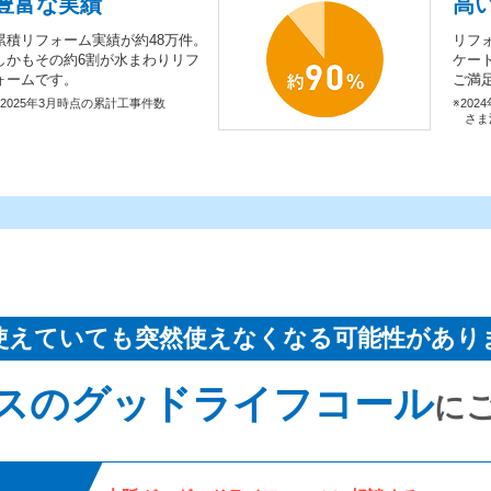
豊富な実績
高
累積リフォーム実績が約48万件。
リフ
しかもその約6割が水まわりリフ
ケー
ォームです。
ご満
※2025年3月時点の累計工事件数
※202
さま
使えていても突然使えなくなる可能性があり
スのグッドライフコール
に