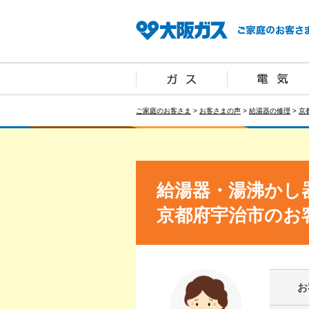
ご家庭のお客さま
>
お客さまの声
>
給湯器の修理
>
京
給湯器・湯沸かし
京都府宇治市のお
お