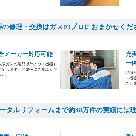
器の修理・交換はガスのプロにおまかせくだ
全メーカー対応可能
充
ー
大阪ガスの製品以外のガス機器も
対応します。お気軽にご相談くだ
地域
さい。
ス機
ごと
ータルリフォームまで約48万件の実績には