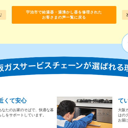
宇治市で給湯器・湯沸かし器を修理された
む
お客さまの声一覧に戻る
近くて安心
て
あなたのお家のそばで、快適な暮
大阪
らしをサポートしています。
はの
お届