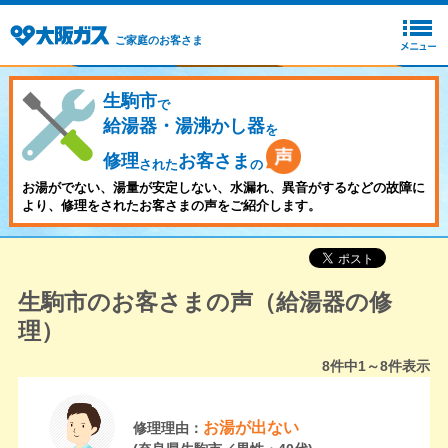
ご家庭のお客さま
生駒市
で
給湯器・湯沸かし器
を
修理
お客さま
された
の
お湯がでない、湯量が安定しない、水漏れ、異音がするなどの故障に
より、修理をされたお客さまの声をご紹介します。
生駒市のお客さまの声（給湯器の修
理）
8
件中
1～8
件表示
お湯が出ない
修理理由：