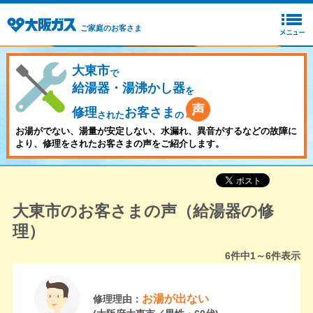
ご家庭のお客さま
大東市
で
給湯器・湯沸かし器
を
修理
お客さま
された
の
お湯がでない、湯量が安定しない、水漏れ、異音がするなどの故障に
より、修理をされたお客さまの声をご紹介します。
大東市のお客さまの声（給湯器の修
理）
6
件中
1～6
件表示
お湯が出ない
修理理由：