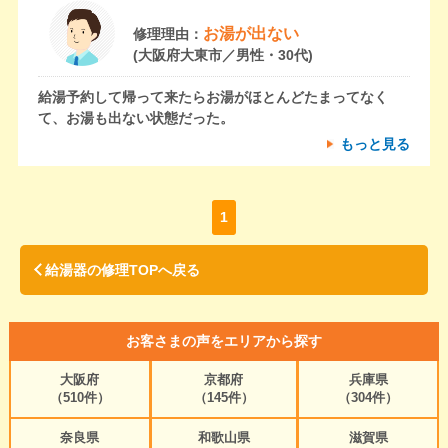
お湯が出ない
修理理由：
(大阪府大東市／男性・30代)
給湯予約して帰って来たらお湯がほとんどたまってなく
て、お湯も出ない状態だった。
もっと見る
1
給湯器の修理TOPへ戻る
お客さまの声をエリアから探す
大阪府
京都府
兵庫県
（510件）
（145件）
（304件）
奈良県
和歌山県
滋賀県