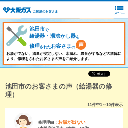
ご家庭のお客さま
池田市
で
給湯器・湯沸かし器
を
修理
お客さま
された
の
お湯がでない、湯量が安定しない、水漏れ、異音がするなどの故障に
より、修理をされたお客さまの声をご紹介します。
池田市のお客さまの声（給湯器の修
理）
11
件中
1～10
件表示
お湯が出ない
修理理由：