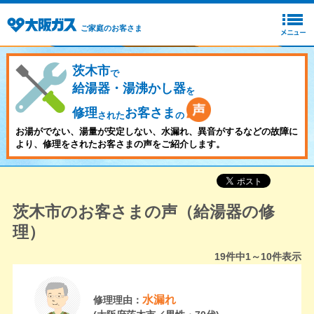
ご家庭のお客さま
茨木市
で
給湯器・湯沸かし器
を
修理
お客さま
された
の
お湯がでない、湯量が安定しない、水漏れ、異音がするなどの故障に
より、修理をされたお客さまの声をご紹介します。
茨木市のお客さまの声（給湯器の修
理）
19
件中
1～10
件表示
水漏れ
修理理由：