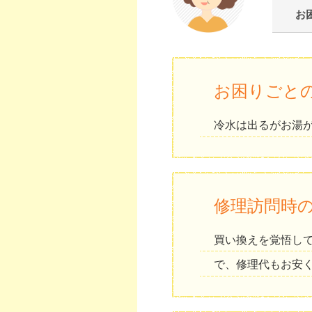
お
お困りごと
冷水は出るがお湯
修理訪問時
買い換えを覚悟し
で、修理代もお安