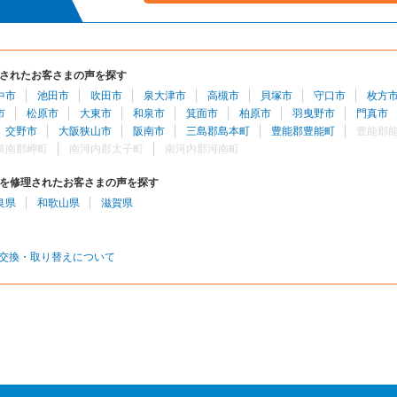
されたお客さまの声を探す
中市
池田市
吹田市
泉大津市
高槻市
貝塚市
守口市
枚方
市
松原市
大東市
和泉市
箕面市
柏原市
羽曳野市
門真市
交野市
大阪狭山市
阪南市
三島郡島本町
豊能郡豊能町
豊能郡
泉南郡岬町
南河内郡太子町
南河内郡河南町
を修理されたお客さまの声を探す
良県
和歌山県
滋賀県
交換・取り替えについて