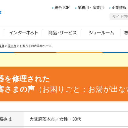
総合TOP
業務用・産業用
企業情報
阪府
>
茨木市
> お客さまの声詳細ページ
器を修理された
客さまの声
（お困りごと：お湯が出な
客さま
大阪府茨木市／女性・30代