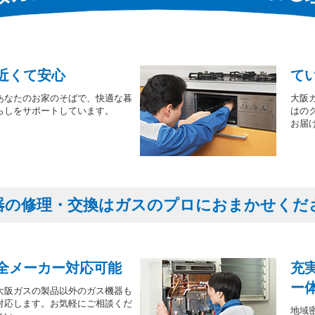
近くて安心
て
あなたのお家のそばで、快適な暮
大阪
らしをサポートしています。
はの
お届
器の修理・交換はガスのプロにおまかせくだ
全メーカー対応可能
充
ー
大阪ガスの製品以外のガス機器も
対応します。お気軽にご相談くだ
地域