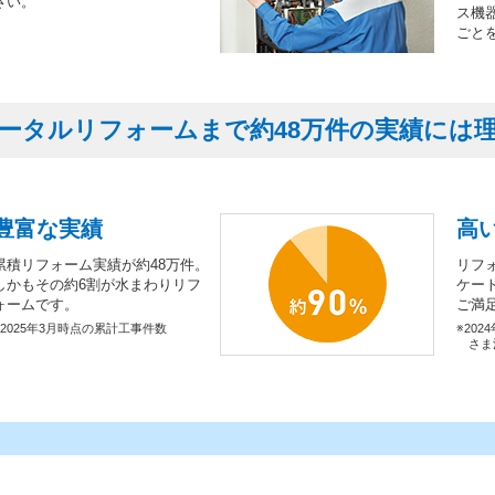
さい。
ス機
ごと
ータルリフォームまで約48万件の実績には
豊富な実績
高
累積リフォーム実績が約48万件。
リフ
しかもその約6割が水まわりリフ
ケー
ォームです。
ご満
※2025年3月時点の累計工事件数
※202
さま