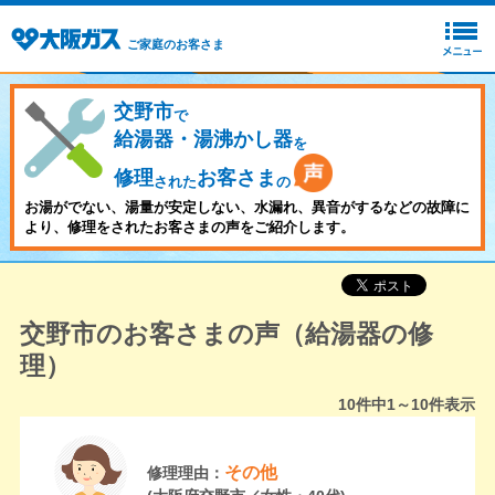
ご家庭のお客さま
交野市
で
給湯器・湯沸かし器
を
修理
お客さま
された
の
お湯がでない、湯量が安定しない、水漏れ、異音がするなどの故障に
より、修理をされたお客さまの声をご紹介します。
交野市のお客さまの声（給湯器の修
理）
10
件中
1～10
件表示
その他
修理理由：