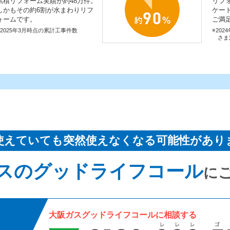
累積リフォーム実績が約48万件。
リフ
しかもその約6割が水まわりリフ
ケー
ォームです。
ご満
※2025年3月時点の累計工事件数
※202
さま
使えていても突然使えなくなる可能性があり
スのグッドライフコール
に
大阪ガスグッドライフコールに相談する