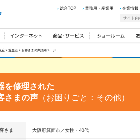
総合TOP
業務用・産業用
企業情報
阪府
>
箕面市
> お客さまの声詳細ページ
器を修理された
客さまの声
（お困りごと：その他）
客さま
大阪府箕面市／女性・40代