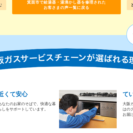
箕面市で給湯器・湯沸かし器を修理された
む
お客さまの声一覧に戻る
近くて安心
て
あなたのお家のそばで、快適な暮
大阪
らしをサポートしています。
はの
お届