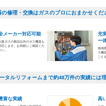
器の修理・交換はガスのプロにおまかせくだ
全メーカー対応可能
充
ー
大阪ガスの製品以外のガス機器も
対応します。お気軽にご相談くだ
地域
さい。
ス機
ごと
ータルリフォームまで約48万件の実績には
豊富な実績
高