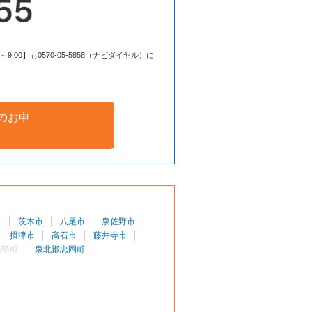
00】も0570-05-5858（ナビダイヤル）に
のお申
市
茨木市
八尾市
泉佐野市
摂津市
高石市
藤井寺市
能勢町
泉北郡忠岡町