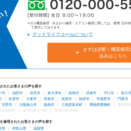
※ガス機器修理・水まわり修理・エアコン修理に関しては、夜間【19:00～9:
て受付しております。
グッドライフコールについて
まずは診断！機器修理
込みはこちら
されたお客さまの声を探す
中市
池田市
吹田市
泉大津市
高槻市
貝塚市
守口市
枚方
市
松原市
大東市
和泉市
箕面市
柏原市
羽曳野市
門真市
交野市
大阪狭山市
阪南市
三島郡島本町
豊能郡豊能町
豊能郡
泉南郡岬町
南河内郡太子町
南河内郡河南町
を修理されたお客さまの声を探す
良県
和歌山県
滋賀県