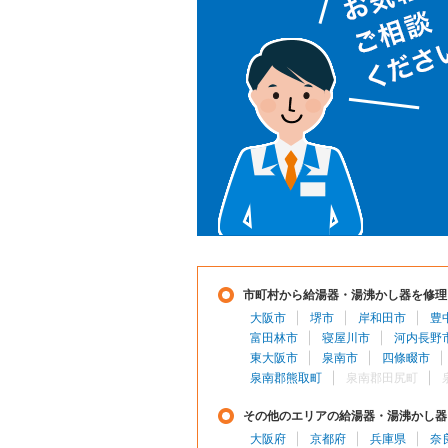
市町村から給湯器・湯沸かし器を修理
大阪市
堺市
岸和田市
豊
富田林市
寝屋川市
河内長野
東大阪市
泉南市
四條畷市
泉南郡熊取町
泉南郡田尻町
その他のエリアの給湯器・湯沸かし器
大阪府
京都府
兵庫県
奈