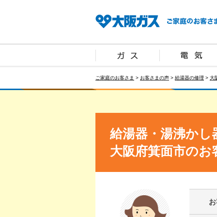
ご家庭のお客さま
>
お客さまの声
>
給湯器の修理
>
大
給湯器・湯沸かし
大阪府箕面市のお
お