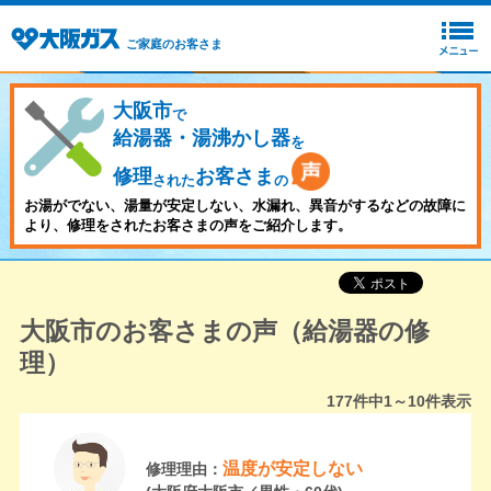
ご家庭のお客さま
大阪市
で
給湯器・湯沸かし器
を
修理
お客さま
された
の
お湯がでない、湯量が安定しない、水漏れ、異音がするなどの故障に
より、修理をされたお客さまの声をご紹介します。
大阪市のお客さまの声（給湯器の修
理）
177
件中
1～10
件表示
温度が安定しない
修理理由：