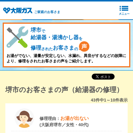
ご家庭のお客さま
堺市
で
給湯器・湯沸かし器
を
修理
お客さま
された
の
お湯がでない、湯量が安定しない、水漏れ、異音がするなどの故障に
より、修理をされたお客さまの声をご紹介します。
堺市のお客さまの声（給湯器の修理）
43
件中
1～10
件表示
お湯が出ない
修理理由：
(大阪府堺市／女性・40代)