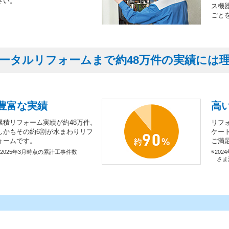
さい。
ス機
ごと
ータルリフォームまで約48万件の実績には
豊富な実績
高
累積リフォーム実績が約48万件。
リフ
しかもその約6割が水まわりリフ
ケー
ォームです。
ご満
※2025年3月時点の累計工事件数
※202
さま