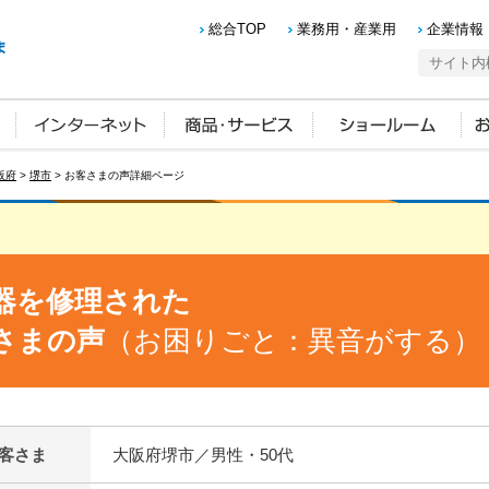
総合TOP
業務用・産業用
企業情報
阪府
>
堺市
> お客さまの声詳細ページ
器を修理された
さまの声
（お困りごと：異音がする）
客さま
大阪府堺市／男性・50代