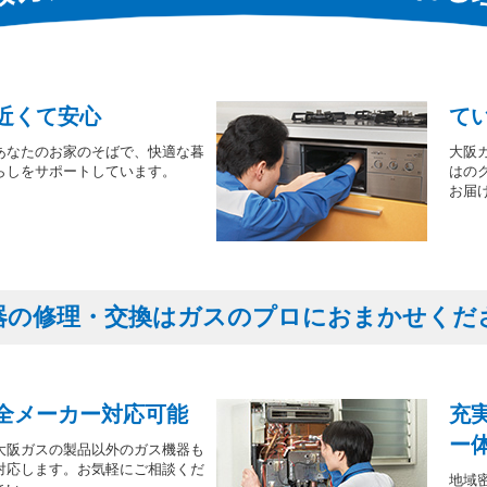
近くて安心
て
あなたのお家のそばで、快適な暮
大阪
らしをサポートしています。
はの
お届
器の修理・交換はガスのプロにおまかせくだ
全メーカー対応可能
充
ー
大阪ガスの製品以外のガス機器も
対応します。お気軽にご相談くだ
地域