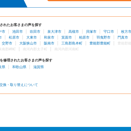
されたお客さまの声を探す
中市
池田市
吹田市
泉大津市
高槻市
貝塚市
守口市
枚方
市
松原市
大東市
和泉市
箕面市
柏原市
羽曳野市
門真市
交野市
大阪狭山市
阪南市
三島郡島本町
豊能郡豊能町
豊能郡
泉南郡岬町
南河内郡太子町
南河内郡河南町
を修理されたお客さまの声を探す
良県
和歌山県
滋賀県
交換・取り替えについて