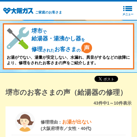
ご家庭のお客さま
堺市
で
給湯器・湯沸かし器
を
修理
お客さま
された
の
お湯がでない、湯量が安定しない、水漏れ、異音がするなどの故障に
より、修理をされたお客さまの声をご紹介します。
堺市のお客さまの声（給湯器の修理）
43
件中
1～10
件表示
お湯が出ない
修理理由：
(大阪府堺市／女性・40代)