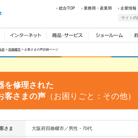
総合TOP
業務用・産業用
企業情報
阪府
>
四條畷市
> お客さまの声詳細ページ
器を修理された
お客さまの声
（お困りごと：その他）
客さま
大阪府四條畷市／男性・70代