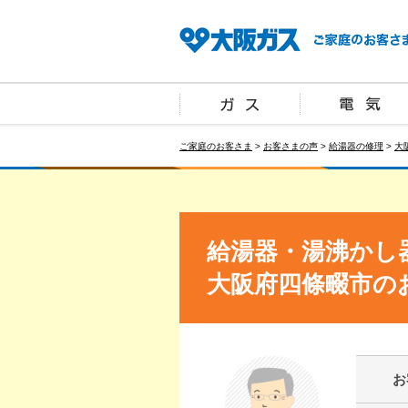
ご家庭のお客さま
>
お客さまの声
>
給湯器の修理
>
大
給湯器・湯沸かし
大阪府四條畷市の
お