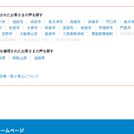
されたお客さまの声を探す
中市
池田市
吹田市
泉大津市
高槻市
貝塚市
守口市
枚方
市
松原市
大東市
和泉市
箕面市
柏原市
羽曳野市
門真市
交野市
大阪狭山市
阪南市
三島郡島本町
豊能郡豊能町
豊能郡
泉南郡岬町
南河内郡太子町
南河内郡河南町
を修理されたお客さまの声を探す
良県
和歌山県
滋賀県
交換・取り替えについて