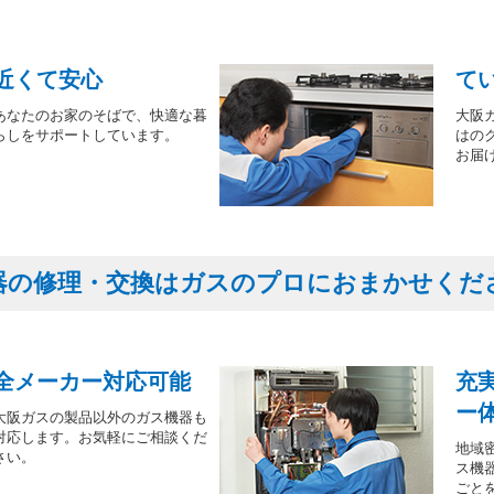
近くて安心
て
あなたのお家のそばで、快適な暮
大阪
らしをサポートしています。
はの
お届
器の修理・交換はガスのプロにおまかせくだ
全メーカー対応可能
充
ー
大阪ガスの製品以外のガス機器も
対応します。お気軽にご相談くだ
地域
さい。
ス機
ごと