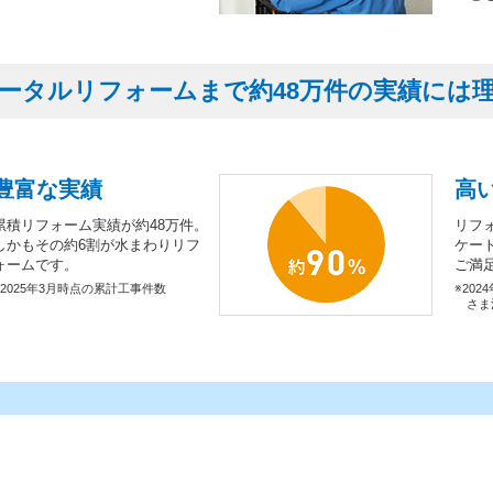
ータルリフォームまで約48万件の実績には
豊富な実績
高
累積リフォーム実績が約48万件。
リフ
しかもその約6割が水まわりリフ
ケー
ォームです。
ご満
※2025年3月時点の累計工事件数
※202
さま