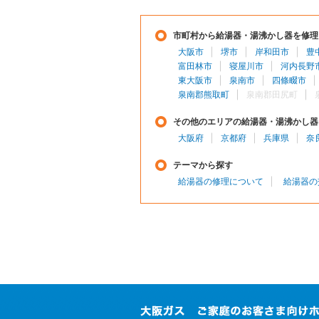
市町村から給湯器・湯沸かし器を修理
大阪市
堺市
岸和田市
豊
富田林市
寝屋川市
河内長野
東大阪市
泉南市
四條畷市
泉南郡熊取町
泉南郡田尻町
その他のエリアの給湯器・湯沸かし器
大阪府
京都府
兵庫県
奈
テーマから探す
給湯器の修理について
給湯器の