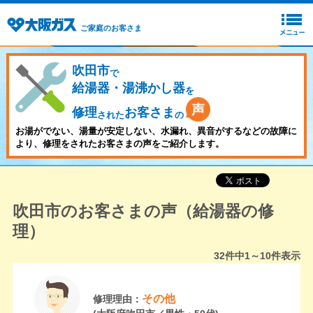
ご家庭のお客さま
吹田市
で
給湯器・湯沸かし器
を
修理
お客さま
された
の
お湯がでない、湯量が安定しない、水漏れ、異音がするなどの故障に
より、修理をされたお客さまの声をご紹介します。
吹田市のお客さまの声（給湯器の修
理）
32
件中
1～10
件表示
その他
修理理由：