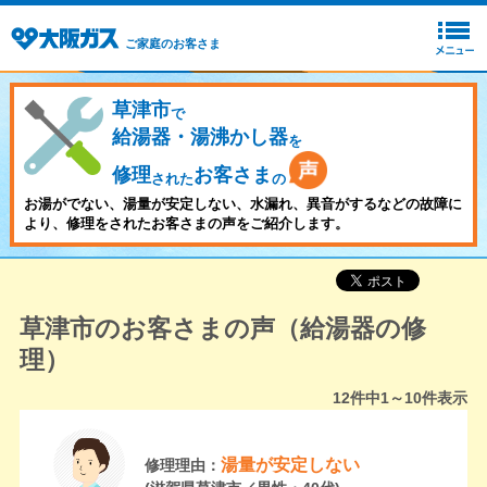
ご家庭のお客さま
草津市
で
給湯器・湯沸かし器
を
修理
お客さま
された
の
お湯がでない、湯量が安定しない、水漏れ、異音がするなどの故障に
より、修理をされたお客さまの声をご紹介します。
草津市のお客さまの声（給湯器の修
理）
12
件中
1～10
件表示
湯量が安定しない
修理理由：