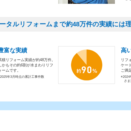
ータルリフォームまで約48万件の実績には
豊富な実績
高
累積リフォーム実績が約48万件。
リフ
しかもその約6割が水まわりリフ
ケー
ォームです。
ご満
※2025年3月時点の累計工事件数
※202
さま