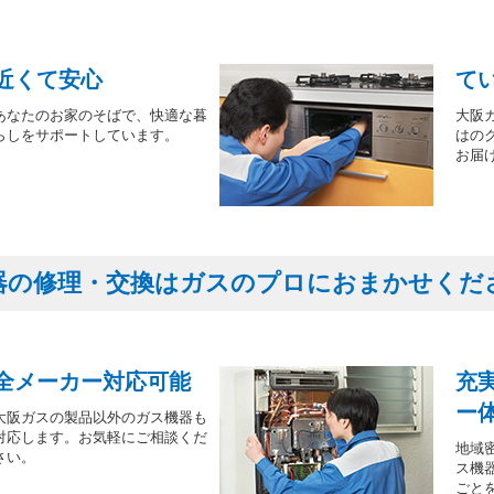
近くて安心
て
あなたのお家のそばで、快適な暮
大阪
らしをサポートしています。
はの
お届
器の修理・交換はガスのプロにおまかせくだ
全メーカー対応可能
充
ー
大阪ガスの製品以外のガス機器も
対応します。お気軽にご相談くだ
地域
さい。
ス機
ごと