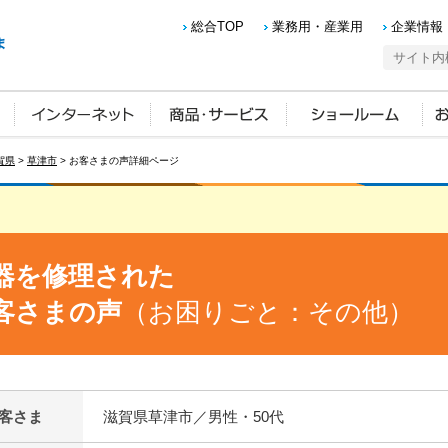
総合TOP
業務用・産業用
企業情報
賀県
>
草津市
> お客さまの声詳細ページ
器を修理された
客さまの声
（お困りごと：その他）
客さま
滋賀県草津市／男性・50代