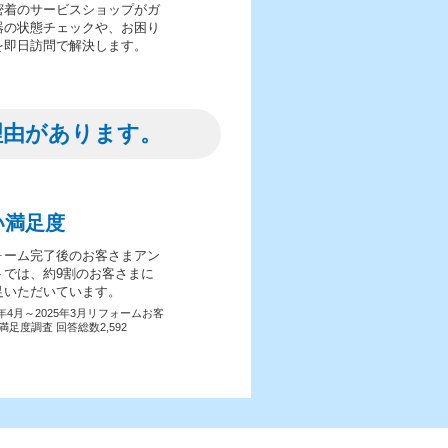
密着のサービスショップがガ
器の状態チェックや、お困り
を即日訪問で解決します。
理由があります。
い満足度
ォーム完了後のお客さまアン
トでは、約9割のお客さまに
足いただいています。
4年4月～2025年3月リフォームお客
満足度調査 回答総数2,592