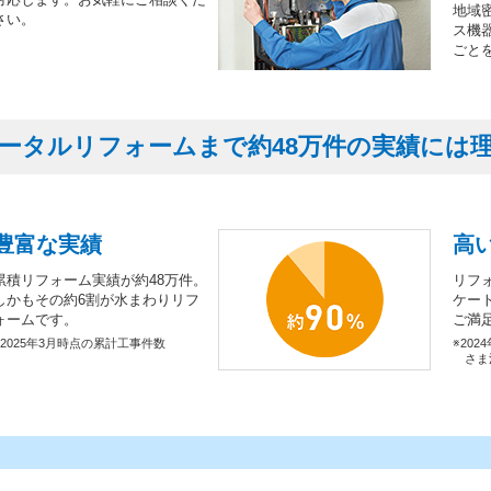
地域
さい。
ス機
ごと
ータルリフォームまで約48万件の実績には
豊富な実績
高
累積リフォーム実績が約48万件。
リフ
しかもその約6割が水まわりリフ
ケー
ォームです。
ご満
※2025年3月時点の累計工事件数
※202
さま