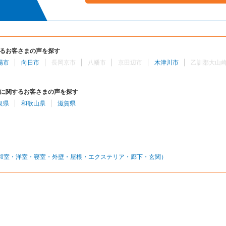
るお客さまの声を探す
陽市
向日市
長岡京市
八幡市
京田辺市
木津川市
乙訓郡大山
に関するお客さまの声を探す
良県
和歌山県
滋賀県
和室・洋室・寝室・外壁・屋根・エクステリア・廊下・玄関）