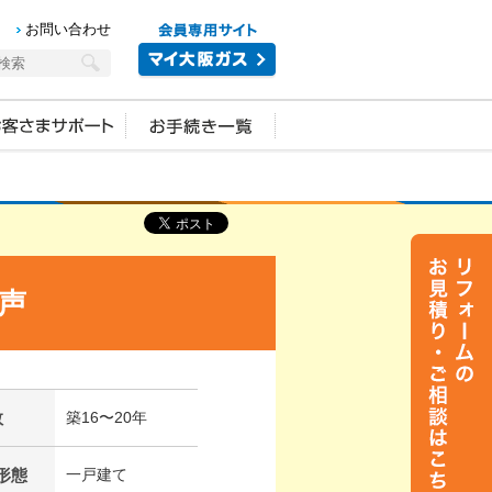
お問い合わせ
声
数
築16〜20年
形態
一戸建て