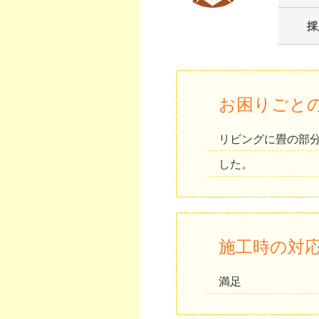
採
お困りごと
リビングに畳の部
した。
施工時の対
満足