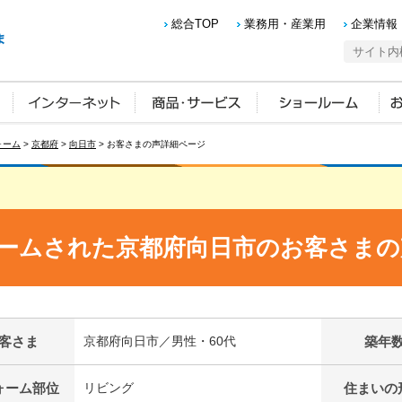
総合TOP
業務用・産業用
企業情報
ォーム
>
京都府
>
向日市
> お客さまの声詳細ページ
ームされた京都府向日市のお客さまの
客さま
京都府向日市／男性・60代
築年
ォーム部位
リビング
住まいの