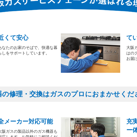
近くて安心
て
あなたのお家のそばで、快適な暮
大阪
らしをサポートしています。
はの
お届
器の修理・交換はガスのプロにおまかせくだ
全メーカー対応可能
充
ー
大阪ガスの製品以外のガス機器も
対応します。お気軽にご相談くだ