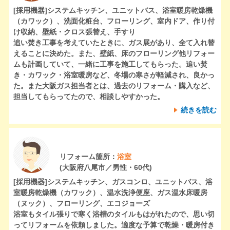
[採用機器]
システムキッチン、ユニットバス、浴室暖房乾燥機
（カワック）、洗面化粧台、フローリング、室内ドア、作り付
け収納、壁紙・クロス張替え、手すり
追い焚き工事を考えていたときに、ガス展があり、全て入れ替
えることに決めた。また、壁紙、床のフローリング他リフォー
ムも計画していて、一緒に工事を施工してもらった。追い焚
き・カワック・浴室暖房など、冬場の寒さが軽減され、良かっ
た。また大阪ガス担当者とは、過去のリフォーム・購入など、
担当してもらってたので、相談しやすかった。
続きを読む
リフォーム箇所：
浴室
(大阪府八尾市／男性・60代)
[採用機器]
システムキッチン、ガスコンロ、ユニットバス、浴
室暖房乾燥機（カワック）、温水洗浄便座、ガス温水床暖房
（ヌック）、フローリング、エコジョーズ
浴室もタイル張りで寒く浴槽のタイルもはがれたので、思い切
ってリフォームを依頼しました。適度な予算で乾燥・暖房付き