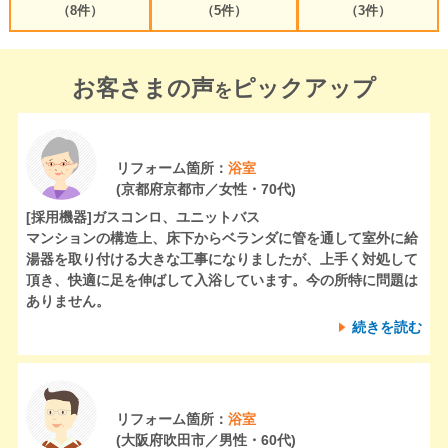
（8件）
（5件）
（3件）
お客さまの声
ピックアップ
を
リフォーム箇所：
浴室
(京都府京都市／女性・70代)
[採用機器]
ガスコンロ、ユニットバス
マンションの構造上、床下からベランダに管を通して室外に給
湯器を取り付ける大きな工事になりましたが、上手く対処して
頂き、快適に足を伸ばして入浴しています。今の所特に問題は
ありません。
続きを読む
リフォーム箇所：
浴室
(大阪府吹田市／男性・60代)