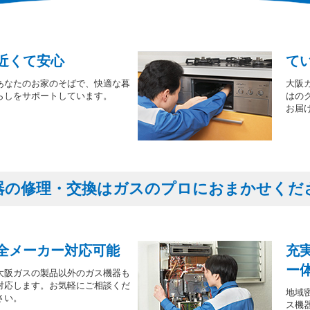
近くて安心
て
あなたのお家のそばで、快適な暮
大阪
らしをサポートしています。
はの
お届
器の修理・交換はガスのプロにおまかせくだ
全メーカー対応可能
充
ー
大阪ガスの製品以外のガス機器も
対応します。お気軽にご相談くだ
地域
さい。
ス機