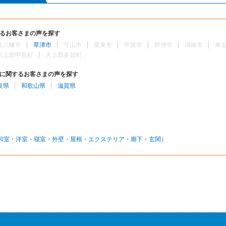
るお客さまの声を探す
江八幡市
草津市
守山市
栗東市
甲賀市
野洲市
湖南市
東
犬上郡甲良町
犬上郡多賀町
に関するお客さまの声を探す
良県
和歌山県
滋賀県
和室・洋室・寝室・外壁・屋根・エクステリア・廊下・玄関）