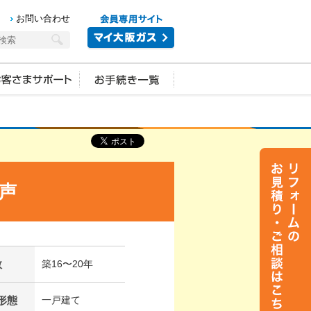
お問い合わせ
声
数
築16〜20年
形態
一戸建て