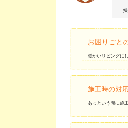
採
お困りごと
暖かいリビングに
施工時の対
あっという間に施