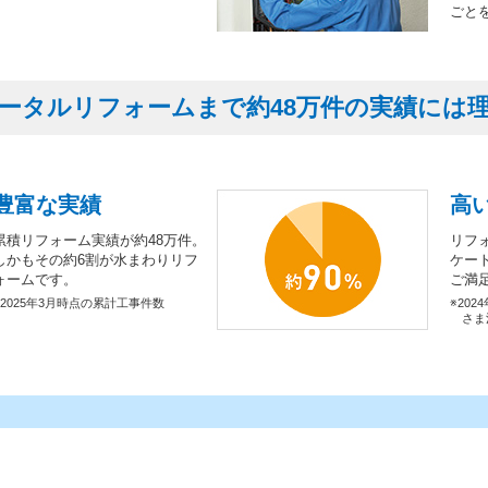
ごと
ータルリフォームまで約48万件の実績には
豊富な実績
高
累積リフォーム実績が約48万件。
リフ
しかもその約6割が水まわりリフ
ケー
ォームです。
ご満
※2025年3月時点の累計工事件数
※202
さま