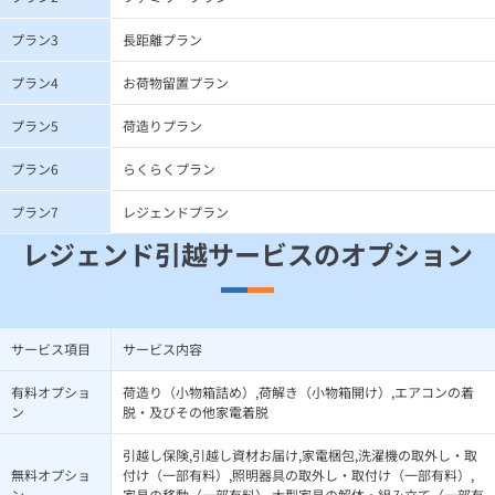
プラン3
長距離プラン
プラン4
お荷物留置プラン
プラン5
荷造りプラン
プラン6
らくらくプラン
プラン7
レジェンドプラン
レジェンド引越サービスのオプション
サービス項目
サービス内容
有料オプショ
荷造り（小物箱詰め）,荷解き（小物箱開け）,エアコンの着
ン
脱・及びその他家電着脱
引越し保険,引越し資材お届け,家電梱包,洗濯機の取外し・取
無料オプショ
付け（一部有料）,照明器具の取外し・取付け（一部有料）,
ン
家具の移動（一部有料）,大型家具の解体・組み立て（一部有