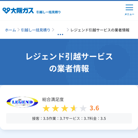
引越し一括見積り
メニュー
ホーム
引越し一括見積り
レジェンド引越サービスの業者情報
引越しの準備
レジェンド引越サービス
の業者情報
引越し費用の相場
単身の引越し
総合満足度
3.6
引越し業者ランキング
接客：
3.5
作業：
3.7
サービス：
3.7
料金：
3.5
引越し見積りシミュレーション